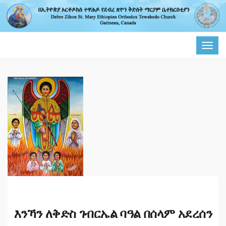
TOG
NAVI
እንኻን ለቅድስ ገብርኤል ባዓል በሰላም አደረሰን