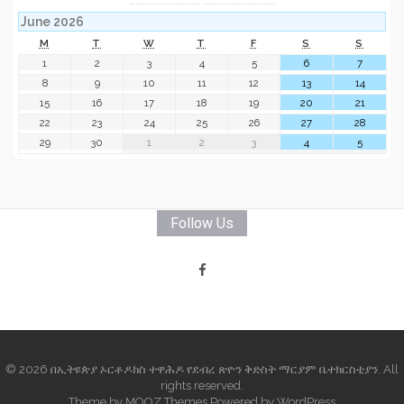
June 2026
M
T
W
T
F
S
S
1
2
3
4
5
6
7
8
9
10
11
12
13
14
15
16
17
18
19
20
21
22
23
24
25
26
27
28
29
30
1
2
3
4
5
Follow Us
© 2026 በኢትዩጵያ ኦርቶዶክስ ተዋሕዶ የደብረ ጽዮን ቅድስት ማርያም ቤተክርስቲያን. All
rights reserved.
Theme by
MOOZ Themes
Powered by
WordPress