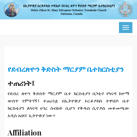
TOG
NAVI
የደብረጽዮን ቅድስት ማርያም ቤተክርስቲያን
ተጠሪነት፤
የደብረ ጽዮን ቅድስት ማርያም ቤተ ክርስቲያን በጋቲኖ የካናዳ ከተማ
ውስጥ የምትገኝ፤ ተጠሪነቷ በኢትዮጵያ ኦርቶዶክስ ተዋህዶ ቤተ
ክርስቲያን ለካናዳ ሀገረ ስብከት ሲሆን የቅዱስ ሲኖዶስ መቀመጫው
አዲስ አበባ፣ ኢትዮጵያ ነው።
Affiliation