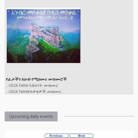
የፊታችን እሁድ የሚዘመሩ መዝሙሮች
...click here የሕፃናት መዝሙር
...click hereየአዋቂዎች መዝሙር
Upcoming daily events
Previous
Next