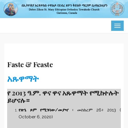
TOG
NAVI
Faste & Feaste
አጹዋማት
የ 2013 ዓ.ም. ዋና ዋና አጹዋማት የሚከተሉት
ይሆናሉ።
የጽጌ ጾም የሚገባው/መያዣ
፡ መስከረም 26፥ 2013 (
October 6, 2020)