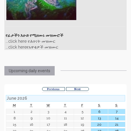
የፊታችን እሁድ የሚዘመሩ መዝሙሮች
...click here የሕፃናት መዝሙር
...click hereየአዋቂዎች መዝሙር
Upcoming daily events
Previous
Next
June 2026
M
T
W
T
F
S
S
1
2
3
4
5
6
7
8
9
10
11
12
13
14
15
16
17
18
19
20
21