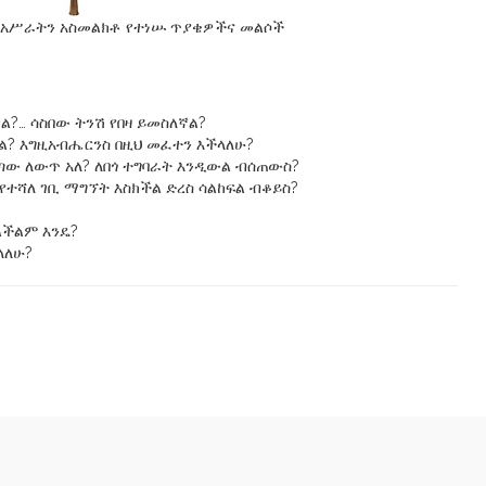
ን!አሥራትን አስመልክቶ የተነሡ ጥያቄዎችና መልሶች
ል?… ሳስበው ትንሽ የበዛ ይመስለኛል?
ል? እግዚአብሔርንስ በዚህ መፈተን እችላለሁ?
ው ለውጥ አለ? ለበጎ ተግባራት እንዲውል ብሰጠውስ?
የተሻለ ገቢ ማግኘት እስክችል ድረስ ሳልከፍል ብቆይስ?
ልችልም እንዴ?
ላለሁ?