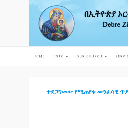
HOME
EOTC
OUR CHURCH
SERV
ተደጋግመው የሚጠየቁ መንፈሳዊ ጥ