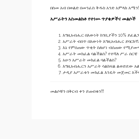
በስመ አብ በወልድ በመንፈስ ቅዱስ አንድ አምላክ አሜ
አሥራትን አስመልክቶ የተነሡ ጥያቄዎችና መልሶች
እግዚአብሔር በእውነት ከገቢያችን 10% ይፈልጋ
አሥራት ብሰጥ በእውነት እግዚአብሔር ይባርከኛ
እኔ የምሰጠው ጥቂት ስለሆነ ብሰጠው የሚያመጣ
አሥራት መክፈል ባልችልስ? የተሻለ ሥራ ሰርቼ 
አሁን አሥራት መክፈል ባልችልስ?
እግዚአብሔርን አሥራት ሳልከፍል ልወድደው አ
ታዲያ አሥራቱን መክፈል እንዴት መጀመር እች
መልሶቹን በቅርብ ቀን ይጠብቁን!!!