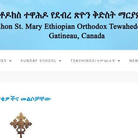
ICES
SUNDAY SCHOOL
TEACHINGS/ትምህርቶች
NEW
ያቄዎችና መልሶቻቸው