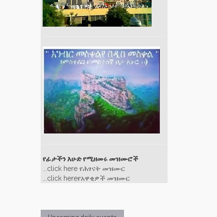
የፊታችን እሁድ የሚዘመሩ መዝሙሮች
...click here የሕፃናት መዝሙር
...click hereየአዋቂዎች መዝሙር