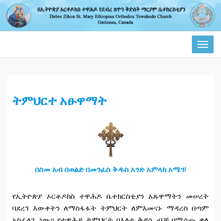
TOG
NAVI
ትምህርተ አፁዋማት
በስመ አብ በወልድ በመንፈስ ቅዱስ አንድ አምላክ አሜን!
የኢትዮጵያ ኦርቶዶክስ ተዋሕዶ ቤተክርስቲያን አጹዋማትን መሠረት
ባደረገ እውቀትን ለማስፋፋት ትምህርት ለምእመናኑ ማዳረስ በጣም
አስፈላጊ ነው። የተዋሕዶ ትምህርት በእለተ ቅዳሴ ብቻ በሚሰጡ ቃለ