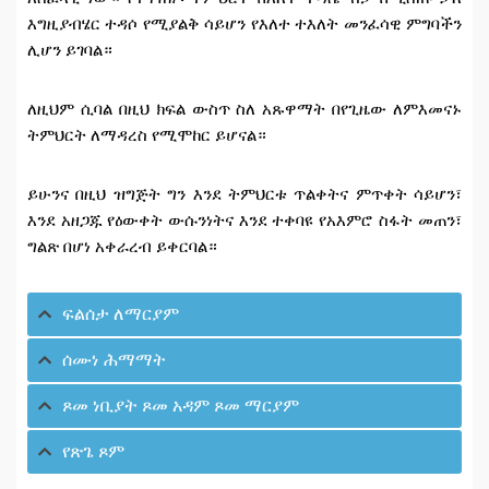
እግዚያብሄር ተዳሶ የሚያልቅ ሳይሆን የእለተ ተእለት መንፈሳዊ ምግባችን
ሊሆን ይገባል።
ለዚህም ሲባል በዚህ ክፍል ውስጥ ስለ አጹዋማት በየጊዜው ለምእመናኑ
ትምህርት ለማዳረስ የሚሞከር ይሆናል።
ይሁንና በዚህ ዝግጅት ግን እንደ ትምህርቱ ጥልቀትና ምጥቀት ሳይሆን፣
እንደ አዘጋጁ የዕውቀት ውሱንነትና እንደ ተቀባዩ የአእምሮ ስፋት መጠን፣
ግልጽ በሆነ አቀራረብ ይቀርባል።
ፍልሰታ ለማርያም
ሰሙነ ሕማማት
ጾመ ነቢያት ጾመ አዳም ጾመ ማርያም
የጽጌ ጾም